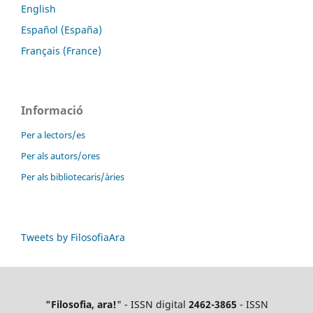
English
Español (España)
Français (France)
Informació
Per a lectors/es
Per als autors/ores
Per als bibliotecaris/àries
Tweets by FilosofiaAra
"Filosofia, ara!
" - ISSN digital
2462-3865
- ISSN