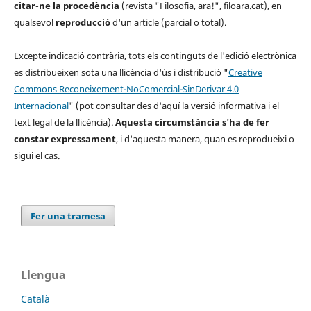
citar-ne la procedència
(revista "Filosofia, ara!", filoara.cat), en
qualsevol
reproducció
d'un article (parcial o total).
Excepte indicació
contrària
, tots els
continguts
de l'edició electrònica
es distribueixen sota una llicència d'ús i distribució "
Creative
Commons Reconeixement-NoComercial-SinDerivar 4.0
Internacional
" (p
ot consultar
des d'aquí la versió informativa i el
text legal de la llicència).
Aquesta
circumstància
s'ha de fer
constar expressament
, i d'aquesta
manera,
quan
es reprodueixi o
sigui
el cas.
Fer una tramesa
Llengua
Català